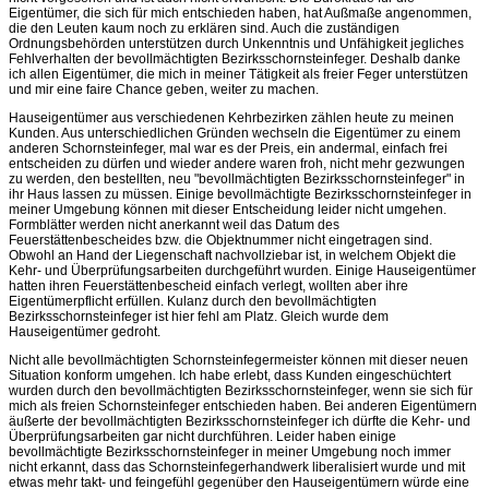
Eigentümer, die sich für mich entschieden haben, hat Außmaße angenommen,
die den Leuten kaum noch zu erklären sind. Auch die zuständigen
Ordnungsbehörden unterstützen durch Unkenntnis und Unfähigkeit jegliches
Fehlverhalten der bevollmächtigten Bezirksschornsteinfeger. Deshalb danke
ich allen Eigentümer, die mich in meiner Tätigkeit als freier Feger unterstützen
und mir eine faire Chance geben, weiter zu machen.
Hauseigentümer aus verschiedenen Kehrbezirken zählen heute zu meinen
Kunden. Aus unterschiedlichen Gründen wechseln die Eigentümer zu einem
anderen Schornsteinfeger, mal war es der Preis, ein andermal, einfach frei
entscheiden zu dürfen und wieder andere waren froh, nicht mehr gezwungen
zu werden, den bestellten, neu "bevollmächtigten Bezirksschornsteinfeger" in
ihr Haus lassen zu müssen. Einige bevollmächtigte Bezirksschornsteinfeger in
meiner Umgebung können mit dieser Entscheidung leider nicht umgehen.
Formblätter werden nicht anerkannt weil das Datum des
Feuerstättenbescheides bzw. die Objektnummer nicht eingetragen sind.
Obwohl an Hand der Liegenschaft nachvollziebar ist, in welchem Objekt die
Kehr- und Überprüfungsarbeiten durchgeführt wurden. Einige Hauseigentümer
hatten ihren Feuerstättenbescheid einfach verlegt, wollten aber ihre
Eigentümerpflicht erfüllen. Kulanz durch den bevollmächtigten
Bezirksschornsteinfeger ist hier fehl am Platz. Gleich wurde dem
Hauseigentümer gedroht.
Nicht alle bevollmächtigten Schornsteinfegermeister können mit dieser neuen
Situation konform umgehen. Ich habe erlebt, dass Kunden eingeschüchtert
wurden durch den bevollmächtigten Bezirksschornsteinfeger, wenn sie sich für
mich als freien Schornsteinfeger entschieden haben. Bei anderen Eigentümern
äußerte der bevollmächtigten Bezirksschornsteinfeger ich dürfte die Kehr- und
Überprüfungsarbeiten gar nicht durchführen. Leider haben einige
bevollmächtigte Bezirksschornsteinfeger in meiner Umgebung noch immer
nicht erkannt, dass das Schornsteinfegerhandwerk liberalisiert wurde und mit
etwas mehr takt- und feingefühl gegenüber den Hauseigentümern würde eine