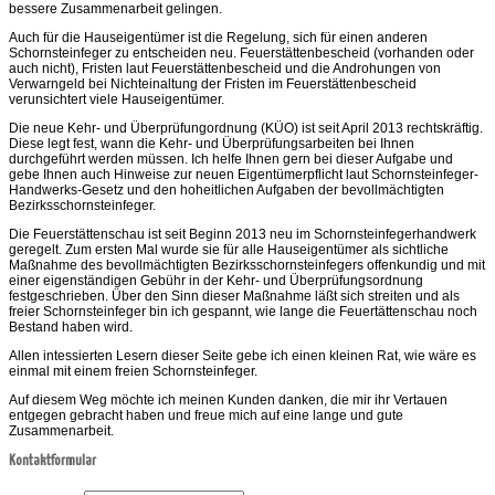
bessere Zusammenarbeit gelingen.
Auch für die Hauseigentümer ist die Regelung, sich für einen anderen
Schornsteinfeger zu entscheiden neu. Feuerstättenbescheid (vorhanden oder
auch nicht), Fristen laut Feuerstättenbescheid und die Androhungen von
Verwarngeld bei Nichteinaltung der Fristen im Feuerstättenbescheid
verunsichtert viele Hauseigentümer.
Die neue Kehr- und Überprüfungordnung (KÜO) ist seit April 2013 rechtskräftig.
Diese legt fest, wann die Kehr- und Überprüfungsarbeiten bei Ihnen
durchgeführt werden müssen. Ich helfe Ihnen gern bei dieser Aufgabe und
gebe Ihnen auch Hinweise zur neuen Eigentümerpflicht laut Schornsteinfeger-
Handwerks-Gesetz und den hoheitlichen Aufgaben der bevollmächtigten
Bezirksschornsteinfeger.
Die Feuerstättenschau ist seit Beginn 2013 neu im Schornsteinfegerhandwerk
geregelt. Zum ersten Mal wurde sie für alle Hauseigentümer als sichtliche
Maßnahme des bevollmächtigten Bezirksschornsteinfegers offenkundig und mit
einer eigenständigen Gebühr in der Kehr- und Überprüfungsordnung
festgeschrieben. Über den Sinn dieser Maßnahme läßt sich streiten und als
freier Schornsteinfeger bin ich gespannt, wie lange die Feuertättenschau noch
Bestand haben wird.
Allen intessierten Lesern dieser Seite gebe ich einen kleinen Rat, wie wäre es
einmal mit einem freien Schornsteinfeger.
Auf diesem Weg möchte ich meinen Kunden danken, die mir ihr Vertauen
entgegen gebracht haben und freue mich auf eine lange und gute
Zusammenarbeit.
Kontaktformular